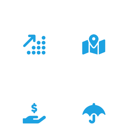
Co nas wyróżnia?
Doświadczenie
Sieć sprzedaży
Z produktami Garmin
Posiadamy 8
pracujemy od 18 lat -
wyspecjalizowanych
znamy je wszystkie.
Sklepów Firmowych
TRIGAR.
STRUMIENIOWANIE DŹWIĘKU PRZEZ SIEĆ
WI-FI