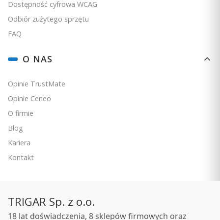
inne elementy elektroniczne i wyświetlacze
Dostępność cyfrowa WCAG
wielofunkcyjne oraz zapewniając estetyczną spójność
Odbiór zużytego sprzętu
wyposażenia panelu sterowniczego.
FAQ
O NAS
Opinie TrustMate
Opinie Ceneo
O firmie
Blog
Kariera
Kontakt
TRIGAR Sp. z o.o.
CYFROWE PRZETWARZANIE SYGNAŁU (DSP)
18 lat doświadczenia, 8 sklepów firmowych oraz