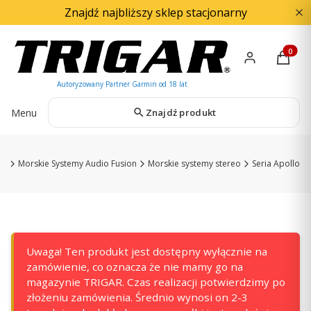
Znajdź najbliższy sklep stacjonarny
Produkty
Menu
Znajdź produkt
IN
Morskie Systemy Audio Fusion
Morskie systemy stereo
Seria Apollo
Uwaga! Ten produkt jest dostępny wyłącznie na
zamówienie, co oznacza że nie mamy go na
magazynie TRIGAR. Czas realizacji potwierdzimy po
złożeniu zamówienia. Średnio wynosi on 2-3