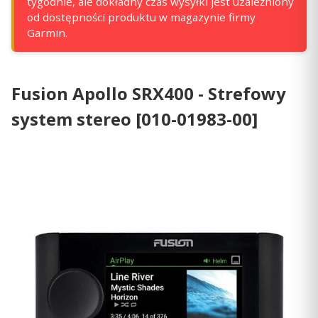
tygodnie, ale dokładny czas wysyłki jest uzależniony
od dostępności produktu w magazynie firmy
Garmin.
Fusion Apollo SRX400 - Strefowy
system stereo [010-01983-00]