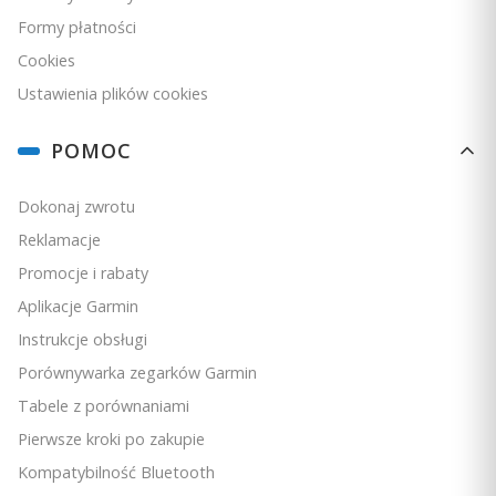
Formy płatności
Cookies
Ustawienia plików cookies
STWORZONY ZGODNIE ZE STANDARDAMI
TRUE-MARINE™
POMOC
System stereo Apollo SRX400 ma konstrukcję
projektową True-Marine, wykorzystaną w
Dokonaj zwrotu
urządzeniach Fusion, i jest wyposażony
Reklamacje
w
wodoodporny (IPX6 i IPX7)
panel przedni, a także
Promocje i rabaty
został przetestowany pod kątem odporności na mgłę
solną, niekorzystne temperatury, wibracje i promienie
Aplikacje Garmin
UV.
Instrukcje obsługi
Porównywarka zegarków Garmin
NOWOCZESNA STYLISTYKA I WYGLĄD
Tabele z porównaniami
Pierwsze kroki po zakupie
Czarny przód urządzenia zlewa się z doskonale
prezentującym się czarnym szkłem paneli, dopełniając
Kompatybilność Bluetooth