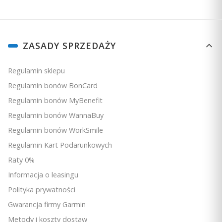
Miej wolność wyboru muzyki dzięki technologii Fusion
Linki w stopce
ZASADY SPRZEDAŻY
PartyBus™-Network.
Regulamin sklepu
Regulamin bonów BonCard
Regulamin bonów MyBenefit
Regulamin bonów WannaBuy
Możesz sterować muzyką ze zgodnego
Regulamin bonów WorkSmile
wielofunkcyjnego wyświetlacza (MFD), urządzenia
Regulamin Kart Podarunkowych
inteligentnego lub zegarka firmy Garmin.
Raty 0%
Informacja o leasingu
Polityka prywatności
Gwarancja firmy Garmin
Metody i koszty dostaw