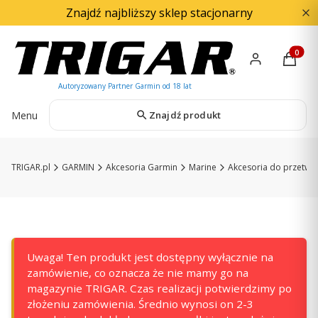
Znajdź najbliższy sklep stacjonarny
Produkty
Menu
Znajdź produkt
TRIGAR.pl
GARMIN
Akcesoria Garmin
Marine
Akcesoria do przetwo
Uwaga! Ten produkt jest dostępny wyłącznie na
zamówienie, co oznacza że nie mamy go na
magazynie TRIGAR. Czas realizacji potwierdzimy po
złożeniu zamówienia. Średnio wynosi on 2-3