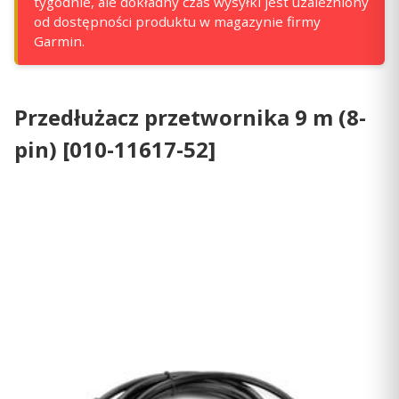
tygodnie, ale dokładny czas wysyłki jest uzależniony
od dostępności produktu w magazynie firmy
Garmin.
Przedłużacz przetwornika 9 m (8-
pin) [010-11617-52]