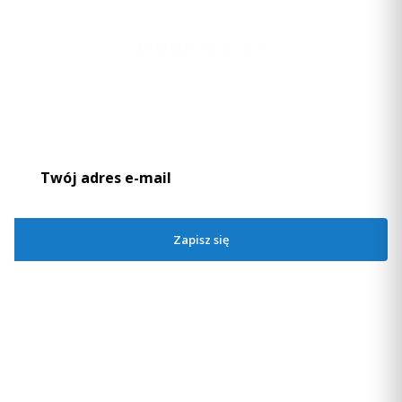
Newsletter
Podaj swój adres e-mail, jeżeli chcesz otrzymywać informacje o
nowościach i promocjach.
Zapisz się
Zapisując się, akceptujesz nasz
Regulamin
(w zakresie dotyczącym
Newslettera). Przetwarzanie danych odbywa się zgodnie z
Polityką
prywatności
.