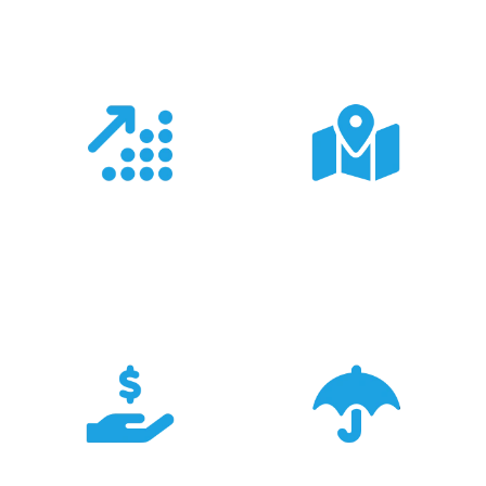
Doświadczenie
Sieć sprzedaży
Z produktami Garmin
Posiadamy 8
pracujemy od 18 lat -
wyspecjalizowanych
znamy je wszystkie.
Sklepów Firmowych
TRIGAR.
Konkurencyjność
Bezpieczeństwo