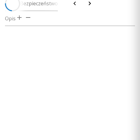
Opis
Bezpieczeństwo
Opis
Skorzystaj z tego 9-metrowego przedłużacza do przewodu
zgodnego przetwornika.
Certyfikaty i ostrzeżenie bezpieczeństwa
Osoba odpowiedzialna na terenie UE:
Garmin Polska Sp. z o.o.
Adres:
Al. Jerozolimskie 181, 02-222 Warszawa, Polska
E-mail:
poland.support@garmin.com
Importer:
Garmin Polska Sp. z o.o.
Adres:
Al. Jerozolimskie 181, 00-658 Warszawa, Polska
E-mail:
poland.support@garmin.com