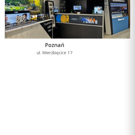
Poznań
ul. Wierzbięcice 17
u