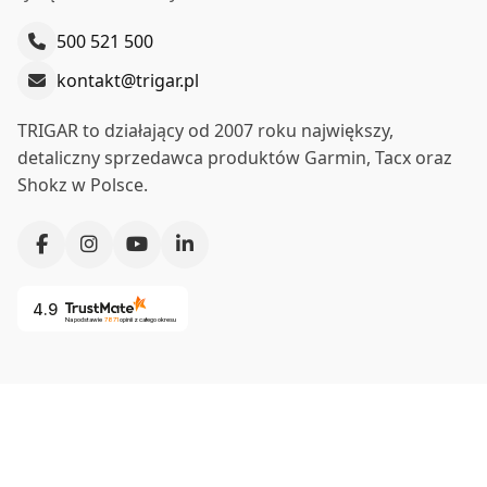
500 521 500
kontakt@trigar.pl
TRIGAR to działający od 2007 roku największy,
detaliczny sprzedawca produktów Garmin, Tacx oraz
Shokz w Polsce.
4.9
Na podstawie
7871
opinii
z całego okresu
Co nas wyróżnia?