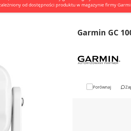
 uzależniony od dostępności produktu w magazynie firmy Garmi
Garmin GC 10
Za
Porównaj