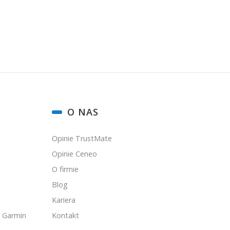
ię, akceptujesz nasz
Regulamin
(w zakresie dotyczącym Newslettera). Przetwarz
odbywa się zgodnie z
Polityką prywatności
.
O NAS
Opinie TrustMate
Opinie Ceneo
O firmie
Blog
Kariera
 Garmin
Kontakt