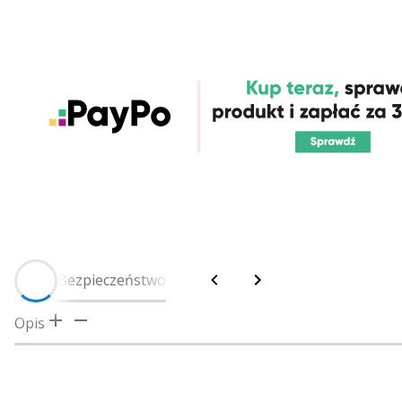
Opis
Bezpieczeństwo
Opis
Przesyłaj bezprzewodowo obraz do plotera n
Certyfikaty i ostrzeżenie bezpieczeństwa