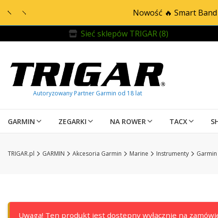
Nowość 🔥 Smart Band 
Sieć sklepów TRIGAR (8)
GARMIN
ZEGARKI
NA ROWER
TACX
S
TRIGAR.pl
GARMIN
Akcesoria Garmin
Marine
Instrumenty
Garmin
Uwaga! Ten produkt jest dostępny wyłącznie na zamówie