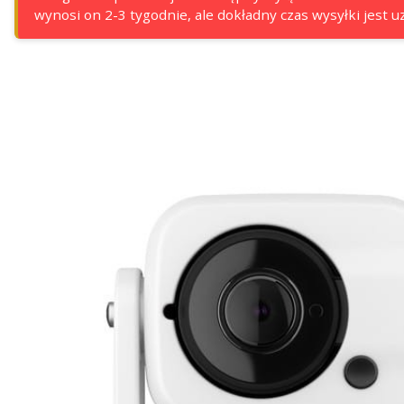
wynosi on 2-3 tygodnie, ale dokładny czas wysyłki jest