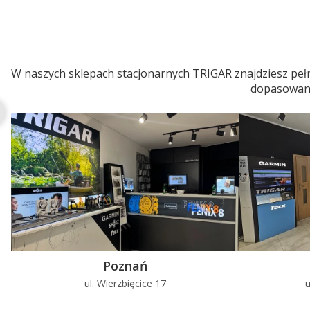
Zasilanie: połączenie przewodowe (10–30 V DC)
Obraz: standardowy i odwrócony
Tryb nocny: wbudowane oświetlenie LED IR (940 nm
Zasięg trybu nocnego: do 3 m
W naszych sklepach stacjonarnych TRIGAR znajdziesz pełn
Kąt widzenia: 183° (po przekątnej) / 160° (poziomo) 
dopasowaneg
Matryca światłoczuła: wysokiej czułości układ CMOS
Rozdzielczość efektywna: 1280 × 720 (720p HD)
System skanowania: rolling shutter
Rozdzielczość: 1280 × 720 (720p HD)
Obraz wideo: strumień H.264 przez Wi-Fi
Temperatura robocza: od -20°C do +60°C
Widmo podczerwieni: 940 nm
Korekta wzmocnienia: automatyczna
Balans bieli: automatyczny
Elektroniczna migawka: automatyczna
Kompensacja światła tylnego: automatyczna
Poznań
Praca w dzień/nocy: tryb RGB niezmiennie
ul. Wierzbięcice 17
u
Klasa wodoszczelności: IPX7