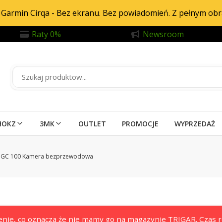
Garmin Cirqa - Bez ekranu. Bez powiadomień. Z pełnym ob
Raty 0%
Newsroom
HOKZ
3MK
OUTLET
PROMOCJE
WYPRZEDAŻ
 GC 100 Kamera bezprzewodowa
nie, co oznacza że nie mamy go na magazynie TRIGAR. Czas re