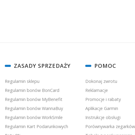
Zapisując s
Linki w stopce
ZASADY SPRZEDAŻY
POMOC
Regulamin sklepu
Dokonaj zwrotu
Regulamin bonów BonCard
Reklamacje
Regulamin bonów MyBenefit
Promocje i rabaty
Regulamin bonów WannaBuy
Aplikacje Garmin
Regulamin bonów WorkSmile
Instrukcje obsługi
Regulamin Kart Podarunkowych
Porównywarka zegarków