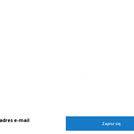
Newsletter
 adres e-mail, jeżeli chcesz otrzymywać informacje o nowościach i 
Zapisz się