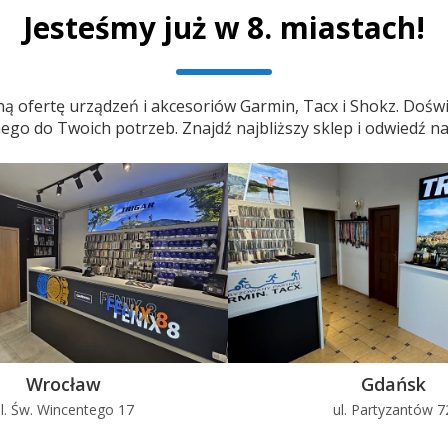
Jesteśmy już w 8. miastach!
)
ą ofertę urządzeń i akcesoriów Garmin, Tacx i Shokz. Doświ
/ 90° (pionowo)
o do Twoich potrzeb. Znajdź najbliższy sklep i odwiedź na
 4,5 mm
Wrocław
Gdańsk
l. Św. Wincentego 17
ul. Partyzantów 7