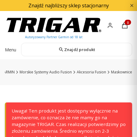
Znajdź najbliższy sklep stacjonarny
Produkty
Menu
Znajdź produkt
GARMIN
Morskie Systemy Audio Fusion
Akcesoria Fusion
Maskownice
Uwaga! Ten produkt jest dostępny wyłącznie na
zamówienie, co oznacza że nie mamy go na
magazynie TRIGAR. Czas realizacji potwierdzimy po
złożeniu zamówienia. Średnio wynosi on 2-3