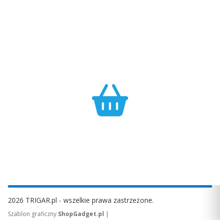
Konkurencyjność
Bezpieczeństwo
Największa dostępność
Cały asortyment objęty
produktów GARMIN w
pełną polską gwarancją
Polsce w najlepszych
producenta.
cenach.
Efektywność
Własny magazyn zapewnia sprawną realizację zamówień.
2026 TRIGAR.pl - wszelkie prawa zastrzeżone.
|
Szablon graficzny
ShopGadget.pl