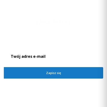
Newsletter
Podaj swój adres e-mail, jeżeli chcesz otrzymywać informacje o
nowościach i promocjach.
Zapisz się
Zapisując się, akceptujesz nasz
Regulamin
(w zakresie dotyczącym
Newslettera). Przetwarzanie danych odbywa się zgodnie z
Polityką
prywatności
.