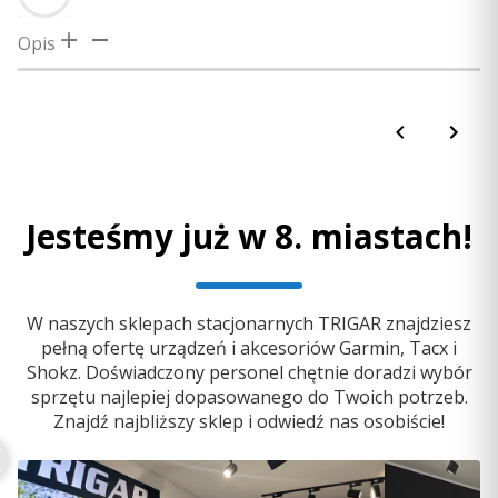
Opis
Nadaj swoim głośnikom jachtowym i subwooferom
Fusion XS Series nowy wygląd dzięki dodatkowej
maskownicy. Montaż tych maskownic jest szybki i łatwy.
Wystarczy zdjąć obecnie używaną maskownicę,
przekręcając ją, nałożyć nową maskownicę, przekręcić
ją, aby zamocować i gotowe. Podobnie jak poprzednie
Jesteśmy już w 8. miastach!
maskownice XS Series, są one wytrzymałe i odporne na
trudne warunki na morzu.
W naszych sklepach stacjonarnych TRIGAR znajdziesz
pełną ofertę urządzeń i akcesoriów Garmin, Tacx i
Shokz. Doświadczony personel chętnie doradzi wybór
sprzętu najlepiej dopasowanego do Twoich potrzeb.
Znajdź najbliższy sklep i odwiedź nas osobiście!