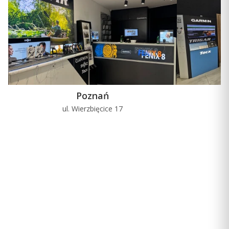
Poznań
ul. Wierzbięcice 17
u