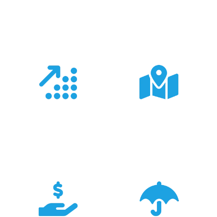
Co nas wyróżnia?
Doświadczenie
Sieć sprzedaży
Z produktami Garmin
Posiadamy 8
pracujemy od 18 lat -
wyspecjalizowanych
znamy je wszystkie.
Sklepów Firmowych
TRIGAR.