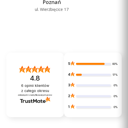
Poznań
Cena
ul. Wierzbięcice 17
u
1 079,00 zł
Ceny podane bez kosztów dostawy.
Dostępność:
mała ilość
Do koszyka
5
83%
4
17%
4.8
3
6
opinii klientów
0%
z całego okresu
zebranych i zweryfikowanych przez
2
0%
1
0%