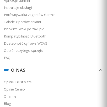
Aplikacje Garmin
Instrukcje obsługi
Porównywarka zegarków Garmin
Tabele z porównaniami
Pierwsze kroki po zakupie
Kompatybilność Bluetooth
Dostępność cyfrowa WCAG
Odbiór zużytego sprzętu
FAQ
O NAS
Opinie TrustMate
Opinie Ceneo
O firmie
Blog
Garmin Alpha 300i K - tylko urządzenie [010-02806-55]