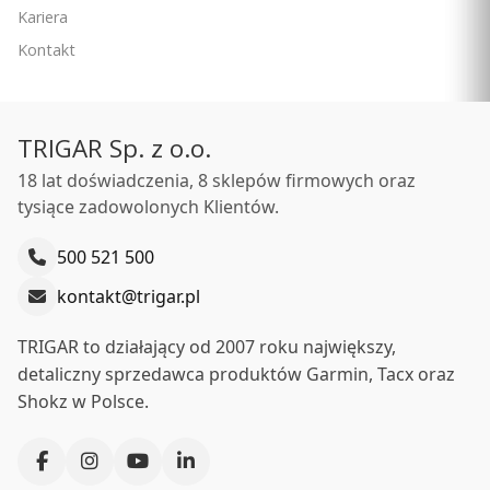
Kariera
PRODUCENT
GARMIN
Kontakt
Cena
3 649,00 zł
Ceny podane bez kosztów dostawy.
TRIGAR Sp. z o.o.
Dostępność:
duża ilość
18 lat doświadczenia, 8 sklepów firmowych oraz
tysiące zadowolonych Klientów.
Do koszyka
500 521 500
kontakt@trigar.pl
TRIGAR to działający od 2007 roku największy,
detaliczny sprzedawca produktów Garmin, Tacx oraz
Shokz w Polsce.