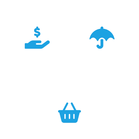
znamy je wszystkie.
Sklepów Firmowych
TRIGAR.
Konkurencyjność
Bezpieczeństwo
Największa dostępność
Cały asortyment objęty
produktów GARMIN w
pełną polską gwarancją
Polsce w najlepszych
producenta.
cenach.
Efektywność