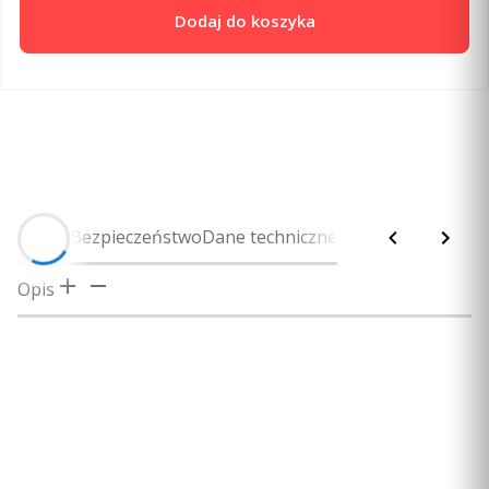
Dodaj do koszyka
Opis
Bezpieczeństwo
Dane techniczne
Opis
Certyfikaty i ostrzeżenie bezpieczeństwa
Posiada oznaczenie CE (zgodność z normami UE).
Spełnia wymagania dyrektywy RoHS (ograniczenie
stosowania niebezpiecznych substancji).