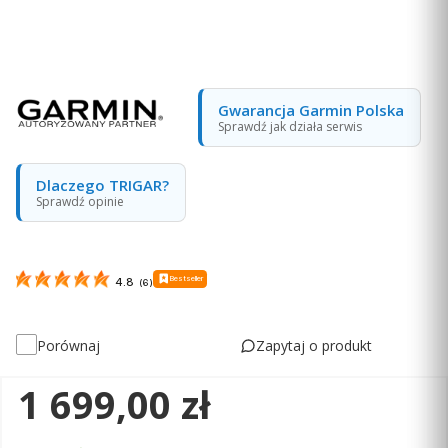
Gwarancja Garmin Polska
Sprawdź jak działa serwis
Dlaczego TRIGAR?
Sprawdź opinie
Bestseller
4.8
(
6
)
Zapytaj o produkt
Porównaj
Cena
1 699,00 zł