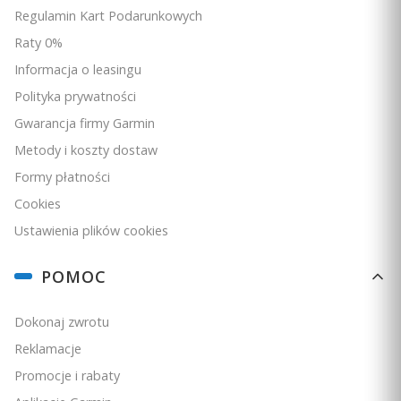
Regulamin Kart Podarunkowych
Raty 0%
Informacja o leasingu
Polityka prywatności
Gwarancja firmy Garmin
Metody i koszty dostaw
5.0
Formy płatności
Garmin Alpha 300 K - tylko urządzenie [010-04347-55]
Cookies
PRODUCENT
GARMIN
Ustawienia plików cookies
Cena
3 439,00 zł
POMOC
Ceny podane bez kosztów dostawy.
Dokonaj zwrotu
Dostępność:
duża ilość
Reklamacje
Do koszyka
Promocje i rabaty