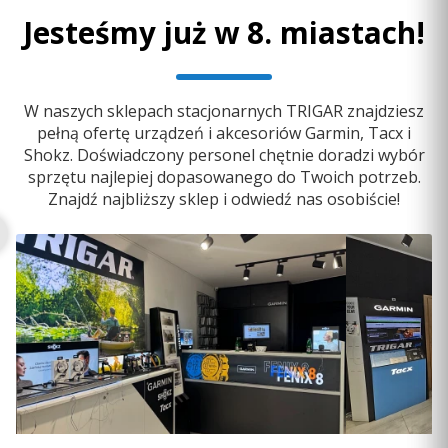
Jesteśmy już w 8. miastach!
W naszych sklepach stacjonarnych TRIGAR znajdziesz
pełną ofertę urządzeń i akcesoriów Garmin, Tacx i
Shokz. Doświadczony personel chętnie doradzi wybór
sprzętu najlepiej dopasowanego do Twoich potrzeb.
Znajdź najbliższy sklep i odwiedź nas osobiście!
Sygnalizator Garmin Beeper Battery Pack [010-03383-00]
PRODUCENT
GARMIN