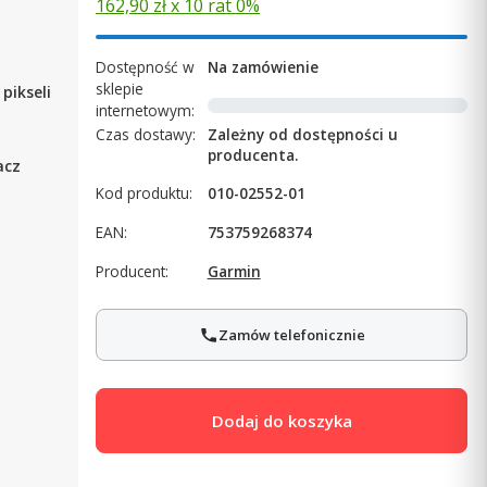
162,90 zł x 10 rat 0%
Dostępność w
Na zamówienie
sklepie
 pikseli
internetowym:
Czas dostawy:
Zależny od dostępności u
producenta.
acz
Kod produktu:
010-02552-01
EAN:
753759268374
Producent:
Garmin
Zamów telefonicznie
Dodaj do koszyka