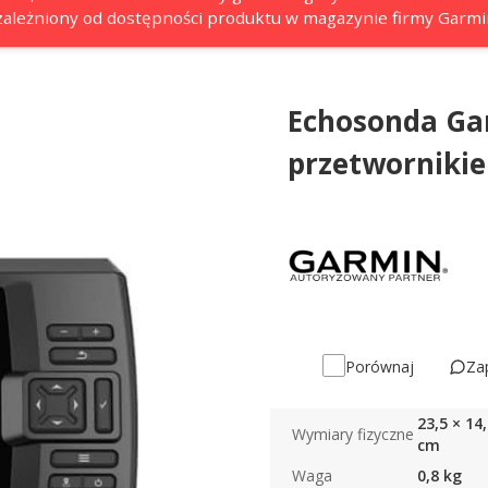
 uzależniony od dostępności produktu w magazynie firmy Garmi
Echosonda Gar
przetworniki
Za
Porównaj
23,5 × 14,
Wymiary fizyczne
cm
Waga
0,8 kg