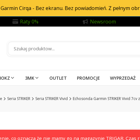
Garmin Cirqa - Bez ekranu. Bez powiadomień. Z pełnym ob
Raty 0%
Newsroom
HOKZ
3MK
OUTLET
PROMOCJE
WYPRZEDAŻ
ie
Seria STRIKER
Seria STRIKER Vivid
Echosonda Garmin STRIKER Vivid 7cv 
nie, co oznacza że nie mamy go na magazynie TRIGAR. Czas re