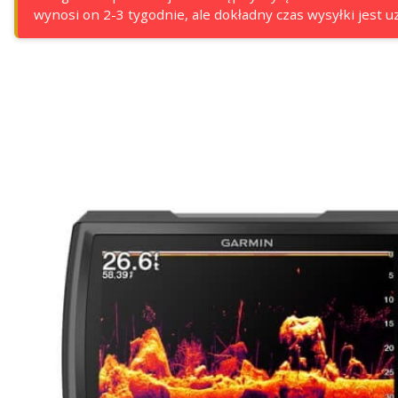
wynosi on 2-3 tygodnie, ale dokładny czas wysyłki jest