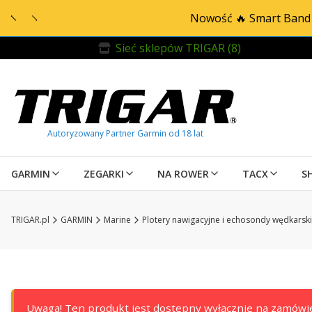
Nowość 🔥 Smart Band 
Sieć sklepów TRIGAR (8)
GARMIN
ZEGARKI
NA ROWER
TACX
S
TRIGAR.pl
GARMIN
Marine
Plotery nawigacyjne i echosondy wędkarsk
Uwaga! Ten produkt jest dostępny wyłącznie na zamówie