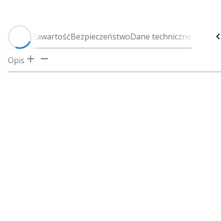
Opis
Zawartość
Bezpieczeństwo
Dane techniczne
Opis
WYBÓR NALEŻY DO CIEBIE
W skład zestawu wchodzą następujące elementy:
Zobacz ryby i strukturę z maksymalną szczegółowością, 
Echosonda wędkarska STRIKER Vivid 7cv
Przetwornik GT20-TM
Kabel zasilający / do transmisji danych
Uchwyt uchylno-obrotowy
Oprogramowanie
Naklejka Garmin na zderzak
Dokumentacja