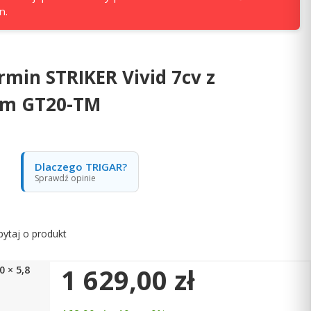
n.
min STRIKER Vivid 7cv z
em GT20-TM
Dlaczego TRIGAR?
Sprawdź opinie
pytaj o produkt
Cena
1 629,00 zł
0 × 5,8