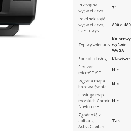
Przekątna
7"
wyświetlacza
Rozdzielczość
wyświetlacza,
800 × 480
szer. x wys.
Kolorowy
Typ wyświetlacza
wyświetl
WVGA
Sposób obsługi
Klawisze
Slot kart
Nie
microSD/SD
Wgrana mapa
Nie
bazowa świata
Obsługa map
morskich Garmin
Nie
Navionics+
Zgodność z
aplikacją
Tak
ActiveCapitan