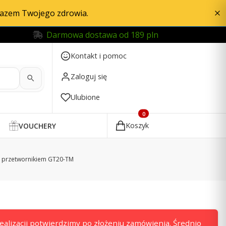
razem Twojego zdrowia.
Darmowa dostawa od 189 pln
Kontakt i pomoc
Zaloguj się
Ulubione
Produkty w koszyku: 0. Zobac
Koszyk
VOUCHERY
z przetwornikiem GT20-TM
alizacji potwierdzimy po złożeniu zamówienia. Średnio