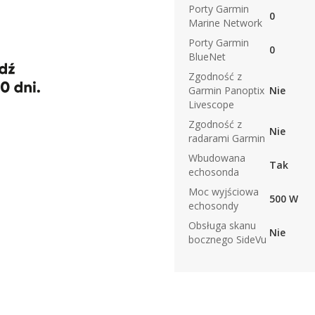
Porty Garmin
0
Marine Network
Porty Garmin
0
BlueNet
Zgodność z
Garmin Panoptix
Nie
Livescope
Zgodność z
Nie
radarami Garmin
Wbudowana
Tak
echosonda
Moc wyjściowa
500 W
echosondy
Obsługa skanu
Nie
bocznego SideVu