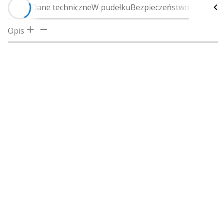
Opis
Dane techniczne
W pudełku
Bezpieczeństwo
Opis
Wymiary fizyczne
Waga
Klasa wodoszczelności
Ekran dotykowy
Typ wyświetlacza