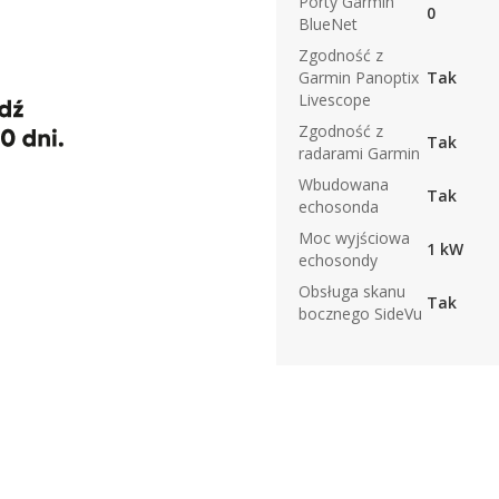
Porty Garmin
0
BlueNet
Zgodność z
Garmin Panoptix
Tak
Livescope
Zgodność z
Tak
radarami Garmin
Wbudowana
Tak
echosonda
Moc wyjściowa
1 kW
echosondy
Obsługa skanu
Tak
bocznego SideVu