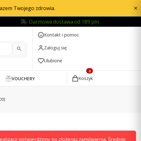
razem Twojego zdrowia.
Darmowa dostawa od 189 pln
Kontakt i pomoc
Zaloguj się
Ulubione
Produkty w koszyku: 0. Zobac
Koszyk
VOUCHERY
00]
alizacji potwierdzimy po złożeniu zamówienia. Średnio