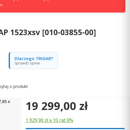
n.
P 1523xsv [010-03855-00]
Dlaczego TRIGAR?
Sprawdź opinie
pytaj o produkt
Cena
19 299,00 zł
7,85 x
1 929,90 zł x 10 rat 0%