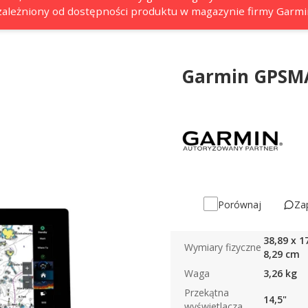
 uzależniony od dostępności produktu w magazynie firmy Garmi
Garmin GPSMA
Za
Porównaj
38,89 x 1
Wymiary fizyczne
8,29 cm
Waga
3,26 kg
Przekątna
14,5"
wyświetlacza