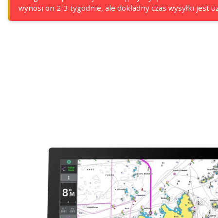
wynosi on 2-3 tygodnie, ale dokładny czas wysyłki jest