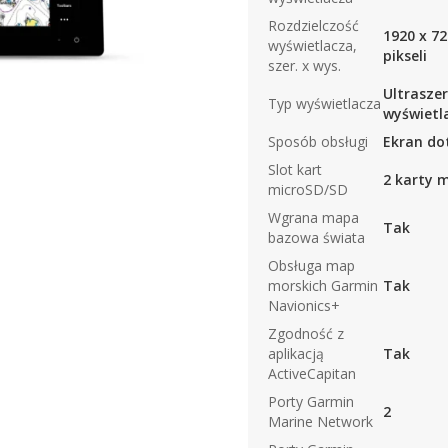
Rozdzielczość
1920 x 72
wyświetlacza,
pikseli
szer. x wys.
Ultraszer
Typ wyświetlacza
wyświetla
Sposób obsługi
Ekran do
Slot kart
2 karty 
microSD/SD
Wgrana mapa
Tak
bazowa świata
Obsługa map
morskich Garmin
Tak
Navionics+
Zgodność z
aplikacją
Tak
ActiveCapitan
Porty Garmin
2
Marine Network