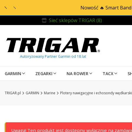
Nowość 🔥 Smart Band 
Sieć sklepów TRIGAR (8)
GARMIN
ZEGARKI
NA ROWER
TACX
S
TRIGAR.pl
GARMIN
Marine
Plotery nawigacyjne i echosondy wędkarsk
Uwaga! Ten produkt jest dostępny wyłącznie na zamówie