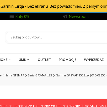
Garmin Cirqa - Bez ekranu. Bez powiadomień. Z pełnym ob
Raty 0%
Newsroom
HOKZ
3MK
OUTLET
PROMOCJE
WYPRZEDAŻ
ie
Seria GPSMAP
Seria GPSMAP x23
Garmin GPSMAP 1523xsv [010-03855-
nie, co oznacza że nie mamy go na magazynie TRIGAR. Czas re