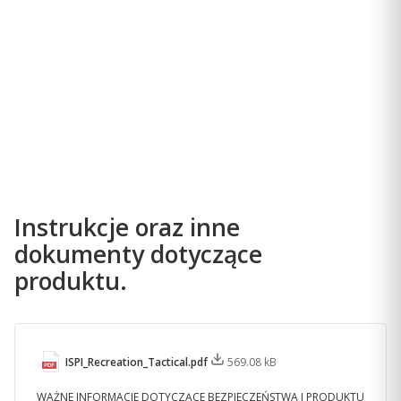
Adres:
Al. Jerozolimskie 181, 02-222 Warszawa, Polska
E-mail:
poland.support@garmin.com
Importer:
Garmin Polska Sp. z o.o.
Adres:
Al. Jerozolimskie 181, 00-658 Warszawa, Polska
E-mail:
poland.support@garmin.com
Instrukcje oraz inne
dokumenty dotyczące
SPROSTAJ KAŻDEJ MISJI
produktu.
To urządzenie nawigacyjne GPS na nadgarstek jest
stworzone na potrzeby każdej misji. Jest ono
wyposażone w czytelny, monochromatyczny
ISPI_Recreation_Tactical.pdf
569.08 kB
wyświetlacz, udoskonaloną, wielopasmową technologię
GNSS oraz zaawansowane czujniki nawigacyjne, które
WAŻNE INFORMACJE DOTYCZĄCE BEZPIECZEŃSTWA I PRODUKTU