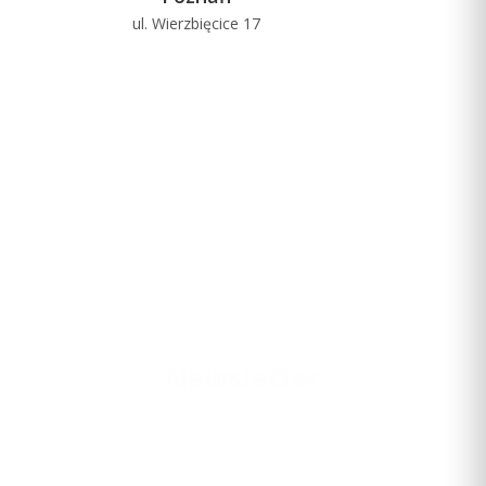
PRODUCENT
GARMIN
ul. Wierzbięcice 17
u
Cena
949,00 zł
Ceny podane bez kosztów dostawy.
Dostępność:
duża ilość
Do koszyka
Newsletter
DŁUGI CZAS DZIAŁANIA BATERII
Podaj swój adres e-mail, jeżeli chcesz otrzymywać informacje o
nowościach i promocjach.
Uzyskaj maks. 100 godz działania baterii w trybie