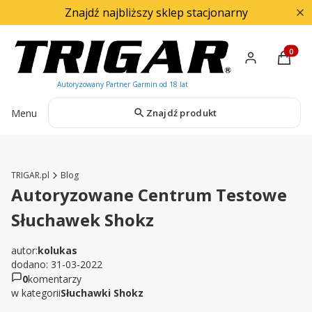
Znajdź najbliższy sklep stacjonarny
Produkty
Menu
Znajdź produkt
TRIGAR.pl
Blog
Autoryzowane Centrum Testowe
Słuchawek Shokz
autor:
kolukas
dodano: 31-03-2022
0
komentarzy
w kategorii
Słuchawki Shokz