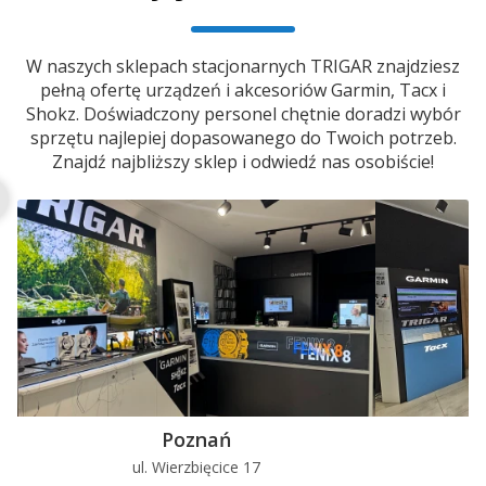
W naszych sklepach stacjonarnych TRIGAR znajdziesz
pełną ofertę urządzeń i akcesoriów Garmin, Tacx i
Shokz. Doświadczony personel chętnie doradzi wybór
sprzętu najlepiej dopasowanego do Twoich potrzeb.
Znajdź najbliższy sklep i odwiedź nas osobiście!
Poznań
ul. Wierzbięcice 17
u