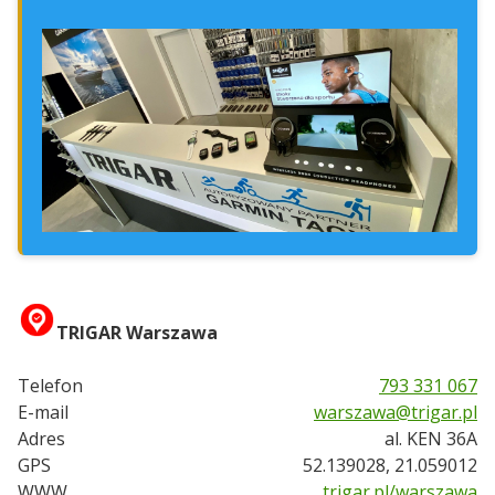
TRIGAR Warszawa
Telefon
793 331 067
E-mail
warszawa@trigar.pl
Adres
al. KEN 36A
GPS
52.139028, 21.059012
WWW
trigar.pl/warszawa