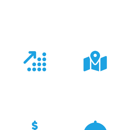
Co nas wyróżnia?
Doświadczenie
Sieć sprzedaży
Z produktami Garmin
Posiadamy 8
pracujemy od 18 lat -
wyspecjalizowanych
znamy je wszystkie.
Sklepów Firmowych
TRIGAR.