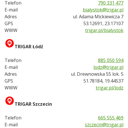
Telefon
790 331 477
E-mail
bialystok@trigar.pl
Adres
ul. Adama Mickiewicza 7
GPS
53.12691, 23.17107
WWW
trigar.pl/bialystok
TRIGAR Łódź
Telefon
885 050 594
E-mail
lodz@trigar.pl
Adres
ul. Drewnowska 55 lok. 5
GPS
51.78184, 19.44537
WWW
trigar.pl/lodz
TRIGAR Szczecin
Telefon
665 555 469
E-mail
szczecin@trigar.pl