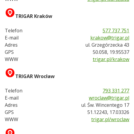
TRIGAR Kraków
Telefon
577 737 751
E-mail
krakow@trigar.pl
Adres
ul. Grzegórzecka 43
GPS
50.058, 19.95537
WWW
trigar.pl/krakow
TRIGAR Wrocław
Telefon
793 331 277
E-mail
wroclaw@trigar.pl
Adres
ul. Św. Wincentego 17
GPS
51.12243, 17.03326
WWW
trigar.pl/wroclaw