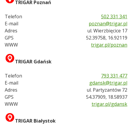
TRIGAR Poznań
Telefon
502 331 341
E-mail
poznan@trigar.pl
Adres
ul. Wierzbięcice 17
GPS
52.39758, 16.92119
WWW
trigar.pl/poznan
TRIGAR Gdańsk
Telefon
793 331 477
E-mail
gdansk@trigar.pl
Adres
ul. Partyzantów 72
GPS
54.37909, 18.58937
WWW
trigar.pl/gdansk
TRIGAR Białystok