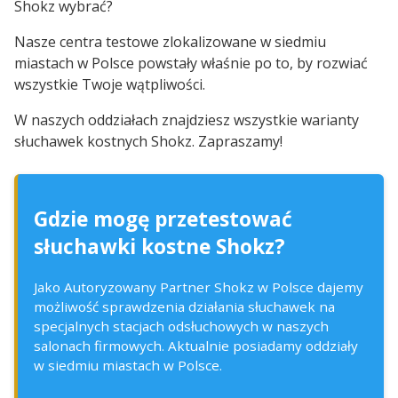
Shokz wybrać?
Nasze centra testowe zlokalizowane w siedmiu
miastach w Polsce powstały właśnie po to, by rozwiać
wszystkie Twoje wątpliwości.
W naszych oddziałach znajdziesz wszystkie warianty
słuchawek kostnych Shokz. Zapraszamy!
Gdzie mogę przetestować
słuchawki kostne Shokz?
Jako Autoryzowany Partner Shokz w Polsce dajemy
możliwość sprawdzenia działania słuchawek na
specjalnych stacjach odsłuchowych w naszych
salonach firmowych. Aktualnie posiadamy oddziały
w siedmiu miastach w Polsce.