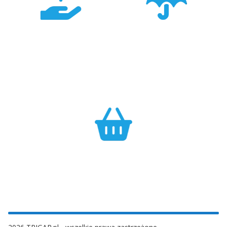
Konkurencyjność
Bezpieczeństwo
Największa dostępność
Cały asortyment objęty
produktów GARMIN w
pełną polską gwarancją
Polsce w najlepszych
producenta.
cenach.
Efektywność
Własny magazyn zapewnia sprawną realizację zamówień.