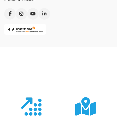
4.9
Na podstawie
7880
opinii
z całego okresu
Co nas wyróżnia?