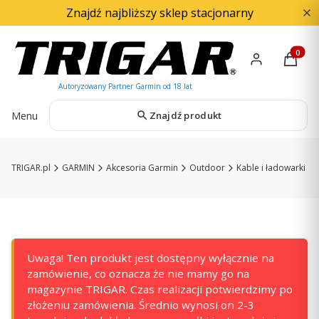
Znajdź najbliższy sklep stacjonarny
Produkty
Menu
Znajdź produkt
TRIGAR.pl
GARMIN
Akcesoria Garmin
Outdoor
Kable i ładowarki
Uwaga! Ten produkt jest dostępny wyłącznie na
zamówienie, co oznacza że nie mamy go na
magazynie TRIGAR. Czas realizacji potwierdzimy po
złożeniu zamówienia. Średnio wynosi on 2-3