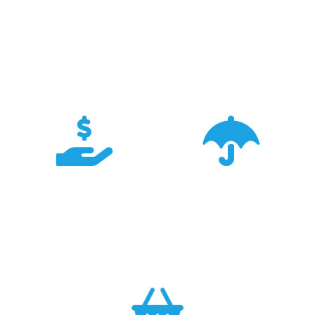
Doświadczenie
Sieć sprzedaży
Z produktami Garmin
Posiadamy 8
pracujemy od 18 lat -
wyspecjalizowanych
znamy je wszystkie.
Sklepów Firmowych
TRIGAR.
Konkurencyjność
Bezpieczeństwo
Największa dostępność
Cały asortyment objęty
produktów GARMIN w
pełną polską gwarancją
Polsce w najlepszych
producenta.
cenach.