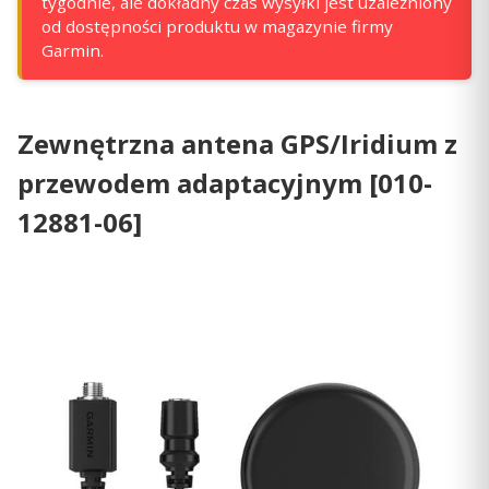
tygodnie, ale dokładny czas wysyłki jest uzależniony
od dostępności produktu w magazynie firmy
Garmin.
Zewnętrzna antena GPS/Iridium z
przewodem adaptacyjnym [010-
12881-06]