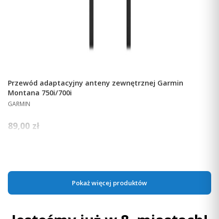
Przewód adaptacyjny anteny zewnętrznej Garmin
Montana 750i/700i
PRODUCENT
GARMIN
Cena
89,00 zł
Ceny podane bez kosztów dostawy.
Dostępność:
Na zamówienie
Do koszyka
Pokaż więcej produktów