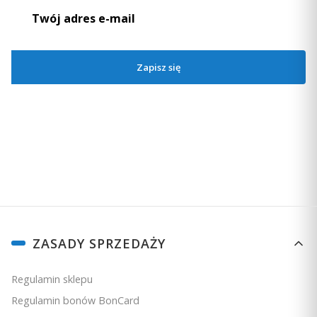
Zapisz się
Zapisując się, akceptujesz nasz
Regulamin
(w zakresie dotyczącym
Newslettera). Przetwarzanie danych odbywa się zgodnie z
Polityką
prywatności
.
Linki w stopce
ZASADY SPRZEDAŻY
Regulamin sklepu
Regulamin bonów BonCard