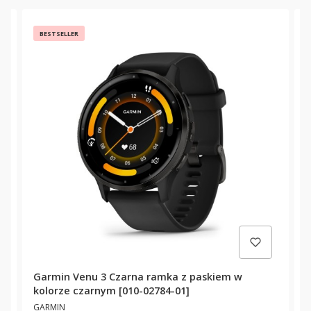
BESTSELLER
Garmin Venu 3 Czarna ramka z paskiem w
G
kolorze czarnym [010-02784-01]
z
PRODUCENT
P
[
GARMIN
G