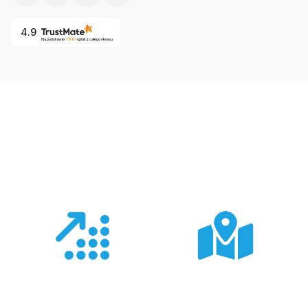
4.9
Na podstawie
7861
opinii
z całego okresu
Co nas wyróżnia?
Doświadczenie
Sieć sprzedaży
Z produktami Garmin
Posiadamy 8