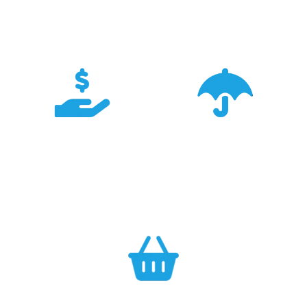
pracujemy od 18 lat -
wyspecjalizowanych
znamy je wszystkie.
Sklepów Firmowych
TRIGAR.
Konkurencyjność
Bezpieczeństwo
Największa dostępność
Cały asortyment objęty
produktów GARMIN w
pełną polską gwarancją
Polsce w najlepszych
producenta.
cenach.
Efektywność