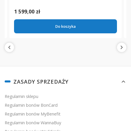
Cena
1 599,00 zł
Do koszyka
Linki w stopce
ZASADY SPRZEDAŻY
Regulamin sklepu
Regulamin bonów BonCard
Regulamin bonów MyBenefit
Regulamin bonów WannaBuy