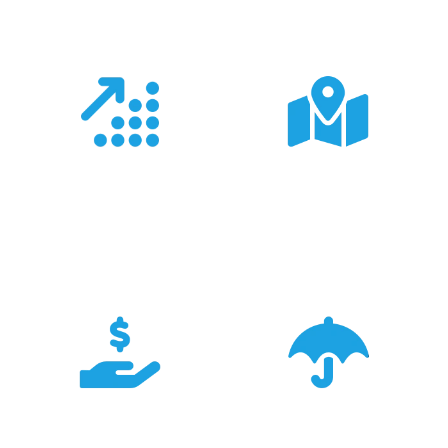
Doświadczenie
Sieć sprzedaży
Z produktami Garmin
Posiadamy 8
pracujemy od 18 lat -
wyspecjalizowanych
znamy je wszystkie.
Sklepów Firmowych
TRIGAR.
Konkurencyjność
Bezpieczeństwo
Największa dostępność
Cały asortyment objęty