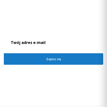
Newsletter
Podaj swój adres e-mail, jeżeli chcesz otrzymywać informacje o
nowościach i promocjach.
Zapisz się
Zapisując się, akceptujesz nasz
Regulamin
(w zakresie dotyczącym
Newslettera). Przetwarzanie danych odbywa się zgodnie z
Polityką
prywatności
.