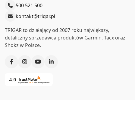
500 521 500
kontakt@trigar.pl
TRIGAR to działający od 2007 roku największy,
detaliczny sprzedawca produktów Garmin, Tacx oraz
Shokz w Polsce.
4.9
Na podstawie
7874
opinii
z całego okresu
Co nas wyróżnia?