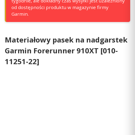
tygodnie, ale dokładny czas wysyłki jest uzależniony
od dostępności produktu w magazynie firmy
Garmin.
Materiałowy pasek na nadgarstek
Garmin Forerunner 910XT [010-
11251-22]