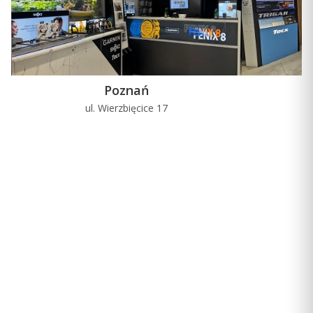
Poznań
ul. Wierzbięcice 17
u