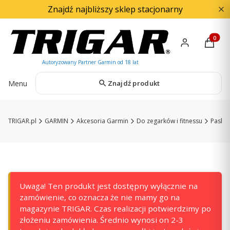
Znajdź najbliższy sklep stacjonarny
Produkty
Menu
Znajdź produkt
TRIGAR.pl
GARMIN
Akcesoria Garmin
Do zegarków i fitnessu
Paski 
Uwaga! Ten produkt jest dostępny wyłącznie na
zamówienie, co oznacza że nie mamy go na
magazynie TRIGAR. Czas realizacji potwierdzimy po
złożeniu zamówienia. Średnio wynosi on 2-3