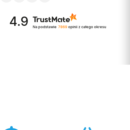
4.9
Na podstawie
7869
opinii
z całego okresu
GŁOŚNIK WYSOKOTONOWY Z JEDWABNĄ
KOPUŁKĄ
Głośnik wysokotonowy z jedwabną kopułką gwarantuje
płynne pasmo przenoszenia wysokich tonów oraz większą
wydajność, co przekłada się na krystalicznie czyste
odtwarzanie muzyki.