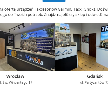
Precyzyjnie zaprojektowana obudowa przeznaczona do
ą ofertę urządzeń i akcesoriów Garmin, Tacx i Shokz. Doświ
zastosowań na wieży wakeboardowej.
o do Twoich potrzeb. Znajdź najbliższy sklep i odwiedź na
a
Głośniki do montażu na wieży wakeboardowej są
dostępne w wersjach 6,5- 7,7- i 8,8-calowych z
maskownicami w sportowym stylu.
Wrocław
Gdańsk
l. Św. Wincentego 17
ul. Partyzantów 7