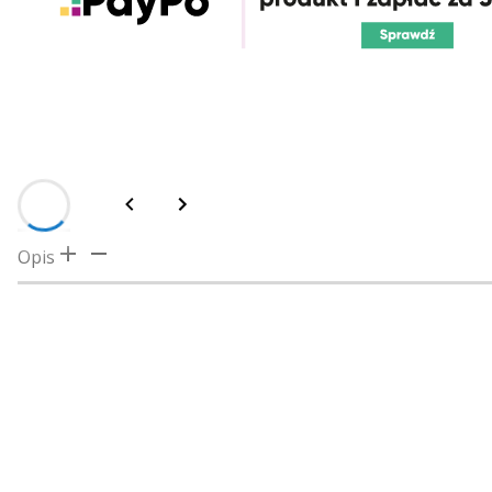
Opis
Opis
Przeznaczone do pracy w środowisku morskim wzmacniacze
czynnikami zewnętrznymi. Dzięki temu zapewniają najlep