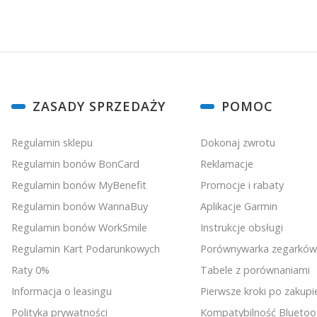
Linki w stopce
ZASADY SPRZEDAŻY
POMOC
Nauka w służbie doskonałej akusty
Regulamin sklepu
Dokonaj zwrotu
Regulamin bonów BonCard
Reklamacje
Regulamin bonów MyBenefit
Promocje i rabaty
Regulamin bonów WannaBuy
Aplikacje Garmin
Regulamin bonów WorkSmile
Instrukcje obsługi
Regulamin Kart Podarunkowych
Porównywarka zegarków
Raty 0%
Tabele z porównaniami
Informacja o leasingu
Pierwsze kroki po zakupi
Polityka prywatności
Kompatybilność Bluetoo