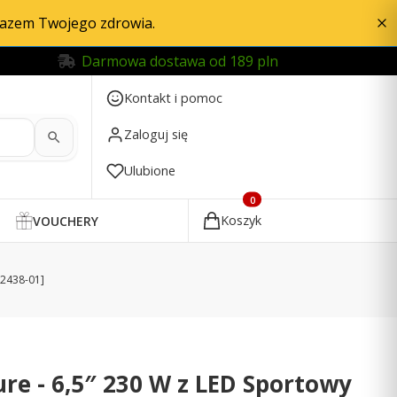
razem Twojego zdrowia.
Darmowa dostawa od 189 pln
Kontakt i pomoc
Zaloguj się
Ulubione
Produkty w koszyku: 0. Zobac
Koszyk
VOUCHERY
02438-01]
ure - 6,5″ 230 W z LED Sportowy