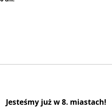
POCZUJ MOC MUZYKI
 jachtowe z serii Signature są wyposażone w jedne z najb
sze wrażenia na wodzie.
Jesteśmy już w 8. miastach!