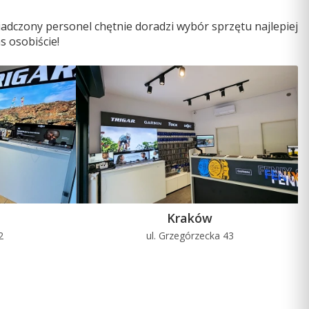
Technologia CURV Cone zapewnia lepszą jakość dźwięku i
adczony personel chętnie doradzi wybór sprzętu najlepiej
większą moc.
s osobiście!
Objęte 3-letnią gwarancją głośniki do montażu na wieży
wakeboardowej zaprojektowano z myślą o wieloletnim
użytkowaniu.
Kraków
2
ul. Grzegórzecka 43