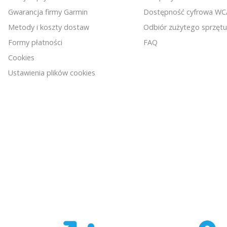
Gwarancja firmy Garmin
Dostępność cyfrowa W
Metody i koszty dostaw
Odbiór zużytego sprzętu
Formy płatności
FAQ
Cookies
Ustawienia plików cookies
PRECYZYJNIE ZAPROJEKTOWANA OBUDOWA
Większy zasięg dźwięku, zoptymalizowane częstotliwości
pod kątem szumów w tle oraz optymalna objętość
obudowy zastosowane w projekcie sprawiają, że głośniki
Signature Series 3 są zoptymalizowane pod kątem
stosowania ich na wieży wakeboardowej i odtwarzają
wyraźny dźwięk najwyższej jakości niezależnie od poziom
głośności.