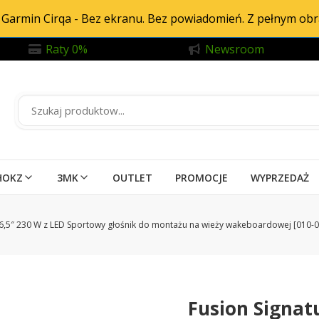
Garmin Cirqa - Bez ekranu. Bez powiadomień. Z pełnym ob
Raty 0%
Newsroom
HOKZ
3MK
OUTLET
PROMOCJE
WYPRZEDAŻ
- 6,5″ 230 W z LED Sportowy głośnik do montażu na wieży wakeboardowej [010-
Fusion Signat