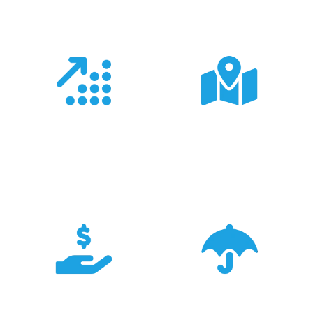
Doświadczenie
Sieć sprzedaży
Z produktami Garmin
Posiadamy 8
pracujemy od 18 lat -
wyspecjalizowanych
znamy je wszystkie.
Sklepów Firmowych
TRIGAR.
Konkurencyjność
Bezpieczeństwo
Największa dostępność
Cały asortyment objęty