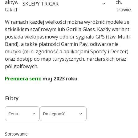
aktywności, w tym także dla sportów drużynowych,
SKLEPY TRIGAR
takich jak piłka nożna, koszykówka czy hokej na trawie.
W ramach każdej wielkości można wyróżnić modele ze
szkiełkiem szafirowym lub Gorilla Glass. Każdy wariant
posiada wielopasmowy odbiór sygnału GPS (tzw. Multi-
Band), a także płatności Garmin Pay, odtwarzanie
muzyki (m.in. zgodność a aplikacjami Spotify i Deezer)
oraz dostęp do map turystycznych, narciarskich oraz
pól golfowych.
Premiera serii:
maj 2023 roku
Filtry
Cena
Dostępność
Koniec filtrów
Domyślne
Sortowanie: