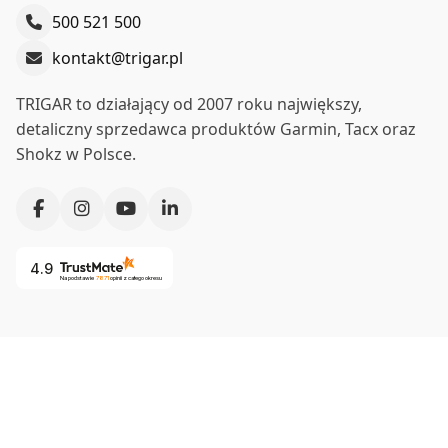
500 521 500
kontakt@trigar.pl
TRIGAR to działający od 2007 roku największy,
detaliczny sprzedawca produktów Garmin, Tacx oraz
Shokz w Polsce.
4.9
Na podstawie
7871
opinii
z całego okresu
Co nas wyróżnia?