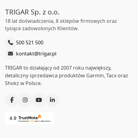
TRIGAR Sp. z o.o.
18 lat doświadczenia, 8 sklepów firmowych oraz
tysiące zadowolonych Klientów.
500 521 500
kontakt@trigar.pl
TRIGAR to działający od 2007 roku największy,
detaliczny sprzedawca produktów Garmin, Tacx oraz
Shokz w Polsce.
4.9
Na podstawie
7861
opinii
z całego okresu