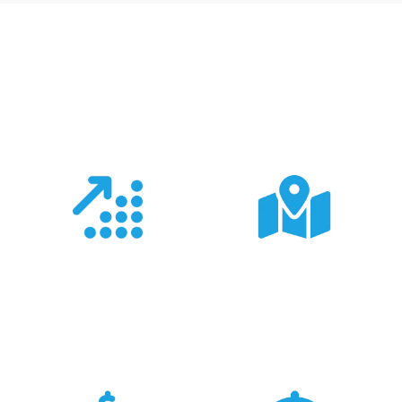
Co nas wyróżnia?
Doświadczenie
Sieć sprzedaży
Z produktami Garmin
Posiadamy 8
pracujemy od 18 lat -
wyspecjalizowanych
znamy je wszystkie.
Sklepów Firmowych
TRIGAR.