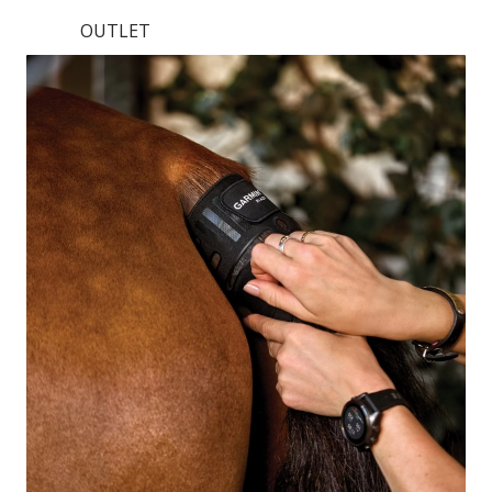
OUTLET
APLIKACJE
GADŻETY
SKLEPY TRIGAR