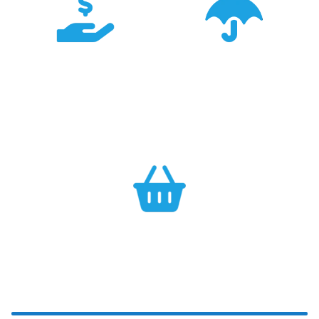
Konkurencyjność
Bezpieczeństwo
Największa dostępność
Cały asortyment objęty
produktów GARMIN w
pełną polską gwarancją
Polsce w najlepszych
producenta.
cenach.
Efektywność
Własny magazyn zapewnia sprawną realizację zamówień.