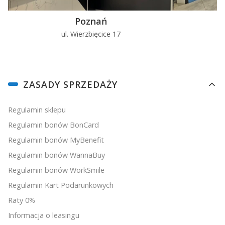
Poznań
ul. Wierzbięcice 17
u
Linki w stopce
ZASADY SPRZEDAŻY
Regulamin sklepu
Regulamin bonów BonCard
Regulamin bonów MyBenefit
Regulamin bonów WannaBuy
Regulamin bonów WorkSmile
Regulamin Kart Podarunkowych
Raty 0%
Informacja o leasingu