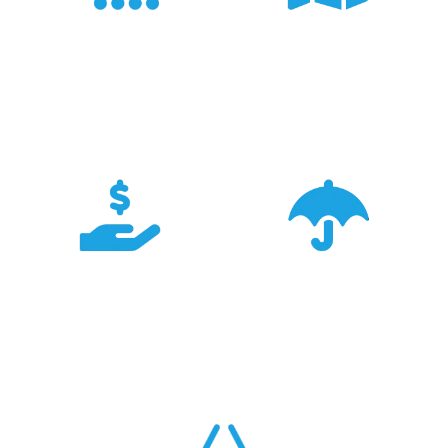
Doświadczenie
Sieć sprzedaży
Z produktami Garmin
Posiadamy 8
pracujemy od 18 lat -
wyspecjalizowanych
znamy je wszystkie.
Sklepów Firmowych
TRIGAR.
Konkurencyjność
Bezpieczeństwo
Największa dostępność
Cały asortyment objęty
produktów GARMIN w
pełną polską gwarancją
Polsce w najlepszych
producenta.
cenach.