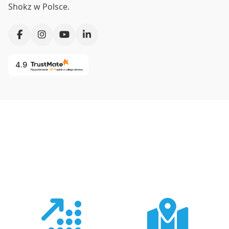
Shokz w Polsce.
4.9
Na podstawie
7871
opinii
z całego okresu
Co nas wyróżnia?