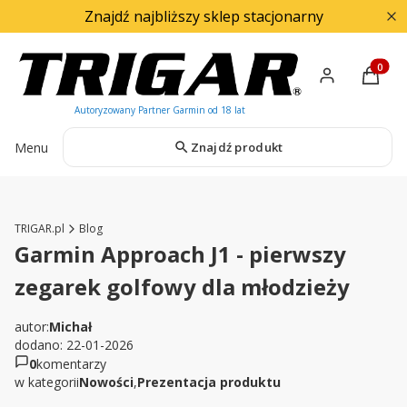
Znajdź najbliższy sklep stacjonarny
Produkty
Menu
Znajdź produkt
TRIGAR.pl
Blog
Garmin Approach J1 - pierwszy
zegarek golfowy dla młodzieży
autor:
Michał
dodano: 22-01-2026
0
komentarzy
w kategorii
Nowości
,
Prezentacja produktu