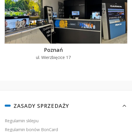
Poznań
ul. Wierzbięcice 17
u
Linki w stopce
ZASADY SPRZEDAŻY
Regulamin sklepu
Regulamin bonów BonCard