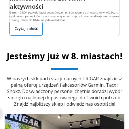
aktywności
Garmin CIRQA pozwala lepiej poznać organizm i świadomie planować aktywność. Poznaj
dyskretną opaskę, która przez całą dobę monitoruje zdrowie, analizuje sen, wspiera
trening i działa do 10 dni na jednym ładowaniu.
Czytaj całość
Jesteśmy już w 8. miastach!
W naszych sklepach stacjonarnych TRIGAR znajdziesz
pełną ofertę urządzeń i akcesoriów Garmin, Tacx i
Shokz. Doświadczony personel chętnie doradzi wybór
sprzętu najlepiej dopasowanego do Twoich potrzeb.
Znajdź najbliższy sklep i odwiedź nas osobiście!